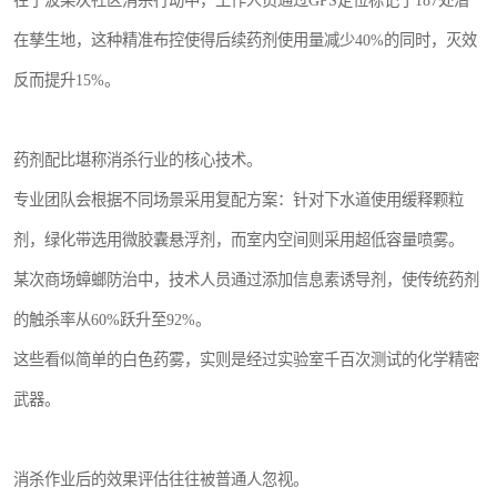
在宁波某次社区消杀行动中，工作人员通过GPS定位标记了187处潜
在孳生地，这种精准布控使得后续药剂使用量减少40%的同时，灭效
反而提升15%。
药剂配比堪称消杀行业的核心技术。
专业团队会根据不同场景采用复配方案：针对下水道使用缓释颗粒
剂，绿化带选用微胶囊悬浮剂，而室内空间则采用超低容量喷雾。
某次商场蟑螂防治中，技术人员通过添加信息素诱导剂，使传统药剂
的触杀率从60%跃升至92%。
这些看似简单的白色药雾，实则是经过实验室千百次测试的化学精密
武器。
消杀作业后的效果评估往往被普通人忽视。