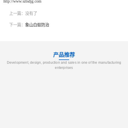
http://www.sztsdjg.com
上一篇：
没有了
下一篇：
象山白蚁防治
产品推荐
Development, design, production and sales in one of the manufacturing
enterprises