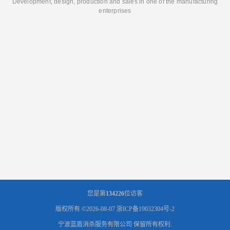
Development, design, production and sales in one of the manufacturing
enterprises
您是第
134226
位访客
版权所有 ©2026-08-07
浙ICP备19032304号-2
宁波蓝盾消杀服务有限公司
保留所有权利.